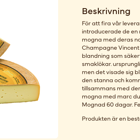
Beskrivning
För att fira vår leve
introducerade de en 
mogna med deras natur
Champagne Vincent C
blandning som säker
smaklökar. ursprungli
men det visade sig bl
den stanna och komma
tillsammans med der
mogna med marc du J
Mognad 60 dagar. Fet
Produkten är en best