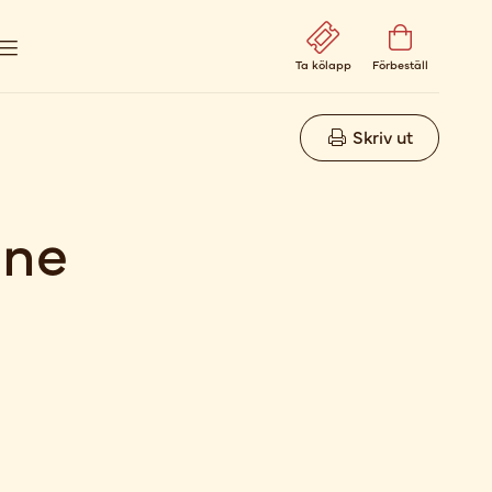
Ta kölapp
Förbeställ
Skriv ut
ne