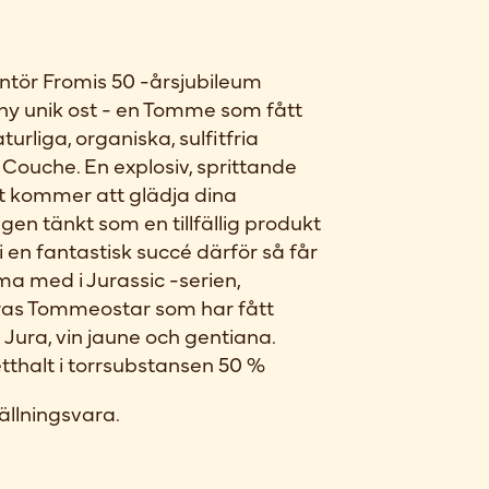
rantör Fromis 50 -årsjubileum
ny unik ost - en Tomme som fått
liga, organiska, sulfitfria
ouche. En explosiv, sprittande
t kommer att glädja dina
gen tänkt som en tillfällig produkt
i en fantastisk succé därför så får
 med i Jurassic -serien,
as Tommeostar som har fått
ura, vin jaune och gentiana.
thalt i torrsubstansen 50 %
ällningsvara.