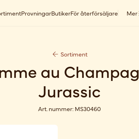
rtiment
Provningar
Butiker
För återförsäljare
Mer
Sortiment
omme au Champag
Jurassic
Art. nummer:
MS30460