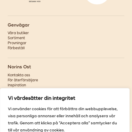
Genvägar
Våra butiker
Sortiment
Provningar
Förbeställ
Norins Ost
Kontakta oss
För återförsäljare
Inspiration
Om oss
Vi värdesätter din integritet
Följ oss
Vi använder cookies för att förbättra din webbupplevelse,
visa personliga annonser eller innehåll och analysera vår
Facebook
Instagram
trafik. Genom att klicka på "Acceptera alla" samtycker du
Pinterest
till vår användning av cookies.
Youtube