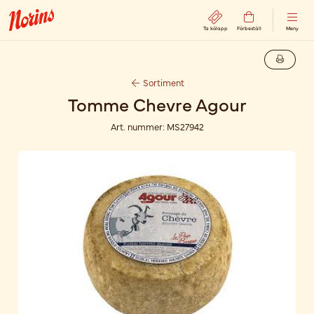
Ta kölapp
Förbeställ
Meny
Sortiment
Tomme Chevre Agour
Art. nummer:
MS27942