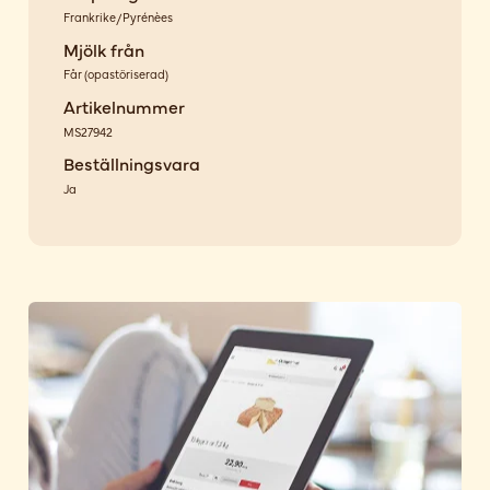
Frankrike/Pyrénèes
Mjölk från
Får
(
opastöriserad
)
Artikelnummer
MS27942
Beställningsvara
Ja