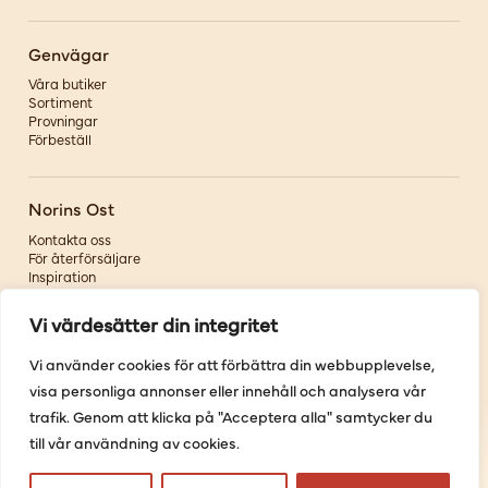
Genvägar
Våra butiker
Sortiment
Provningar
Förbeställ
Norins Ost
Kontakta oss
För återförsäljare
Inspiration
Om oss
Vi värdesätter din integritet
Följ oss
Vi använder cookies för att förbättra din webbupplevelse,
visa personliga annonser eller innehåll och analysera vår
Facebook
Instagram
trafik. Genom att klicka på "Acceptera alla" samtycker du
Pinterest
till vår användning av cookies.
Youtube