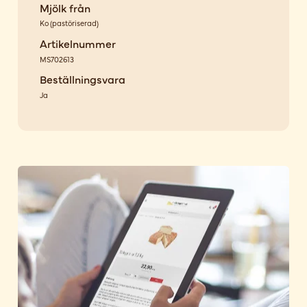
Mjölk från
Ko
(
pastöriserad
)
Artikelnummer
MS702613
Beställningsvara
Ja