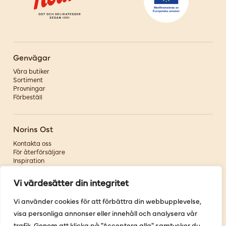
Genvägar
Våra butiker
Sortiment
Provningar
Förbeställ
Norins Ost
Kontakta oss
För återförsäljare
Inspiration
Om oss
Vi värdesätter din integritet
Följ oss
Vi använder cookies för att förbättra din webbupplevelse,
visa personliga annonser eller innehåll och analysera vår
Facebook
Instagram
trafik. Genom att klicka på "Acceptera alla" samtycker du