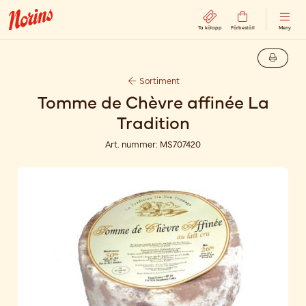
Ta kölapp
Förbeställ
Meny
Sortiment
Tomme de Chèvre affinée La
Tradition
Art. nummer:
MS707420