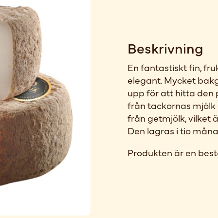
Beskrivning
En fantastiskt fin, fr
elegant. Mycket bakg
upp för att hitta de
från tackornas mjöl
från getmjölk, vilke
Den lagras i tio måna
Produkten är en best