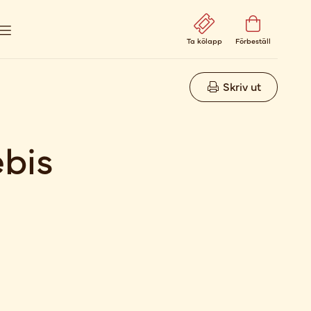
Ta kölapp
Förbeställ
Skriv ut
bis