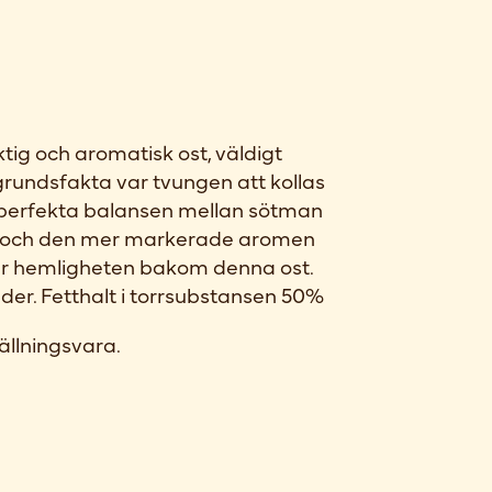
uktig och aromatisk ost, väldigt
rundsfakta var tvungen att kollas
n perfekta balansen mellan sötman
k och den mer markerade aromen
t är hemligheten bakom denna ost.
der. Fetthalt i torrsubstansen 50%
ällningsvara.