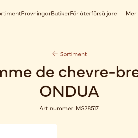
rtiment
Provningar
Butiker
För återförsäljare
Mer
Sortiment
mme de chevre-bre
ONDUA
Art. nummer:
MS28517