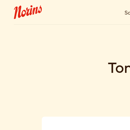
So
To