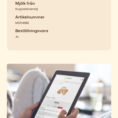
Mjölk från
Ko
(
pastöriserad
)
Artikelnummer
MS704985
Beställningsvara
Ja