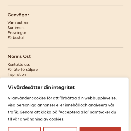
Genvägar
Våra butiker
Sortiment
Provningar
Förbeställ
Norins Ost
Kontakta oss
För återförsäljare
Inspiration
Om oss
Vi värdesätter din integritet
Följ oss
Vi använder cookies för att förbättra din webbupplevelse,
visa personliga annonser eller innehåll och analysera vår
Facebook
Instagram
trafik. Genom att klicka på "Acceptera alla" samtycker du
Pinterest
till vår användning av cookies.
Youtube