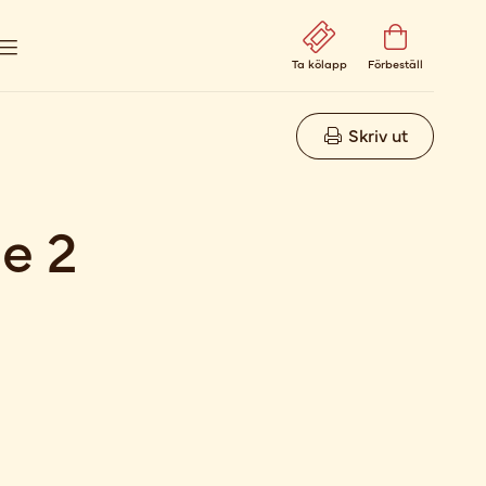
Ta kölapp
Förbeställ
Skriv ut
e 2