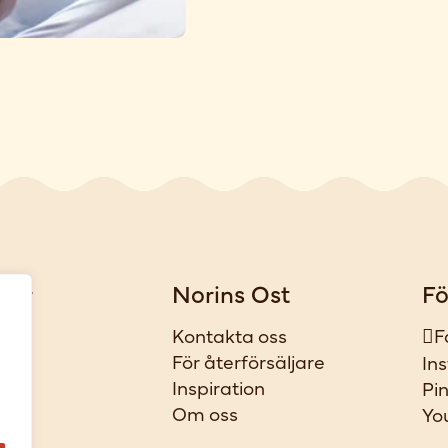
gar
Norins Ost
Fö
iker
Kontakta oss
F
t
För återförsäljare
In
ar
Inspiration
Pi
l
Om oss
Yo