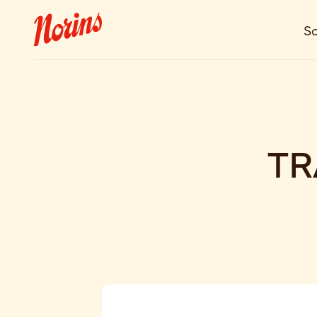
So
TR