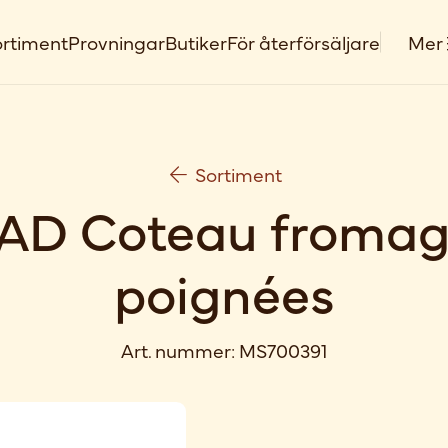
rtiment
Provningar
Butiker
För återförsäljare
Mer
Sortiment
AD Coteau fromag
poignées
Art. nummer:
MS700391