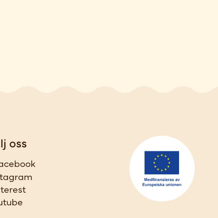
lj oss
acebook
stagram
nterest
utube