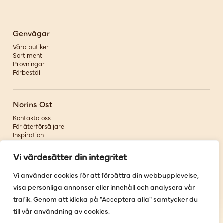
Genvägar
Våra butiker
Sortiment
Provningar
Förbeställ
Norins Ost
Kontakta oss
För återförsäljare
Inspiration
Om oss
Vi värdesätter din integritet
Följ oss
Vi använder cookies för att förbättra din webbupplevelse,
visa personliga annonser eller innehåll och analysera vår
Facebook
Instagram
trafik. Genom att klicka på "Acceptera alla" samtycker du
Pinterest
till vår användning av cookies.
Youtube