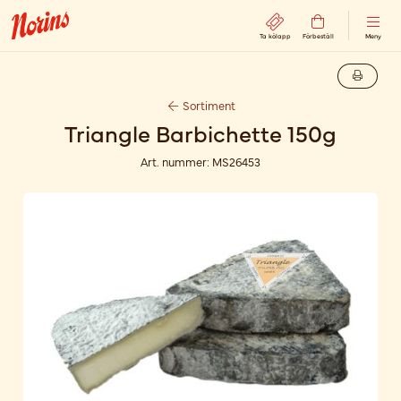
Ta kölapp
Förbeställ
Meny
Sortiment
Triangle Barbichette 150g
Art. nummer:
MS26453