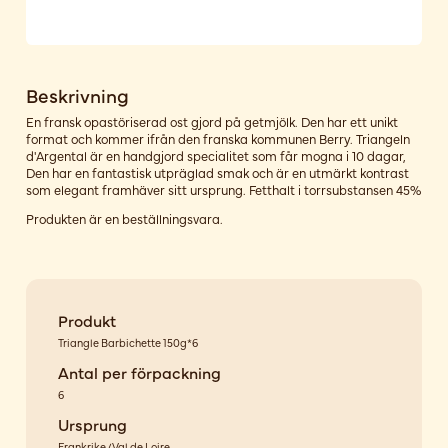
Beskrivning
En fransk opastöriserad ost gjord på getmjölk. Den har ett unikt
format och kommer ifrån den franska kommunen Berry. Triangeln
d'Argental är en handgjord specialitet som får mogna i 10 dagar,
Den har en fantastisk utpräglad smak och är en utmärkt kontrast
som elegant framhäver sitt ursprung. Fetthalt i torrsubstansen 45%
Produkten är en beställningsvara.
Produkt
Triangle Barbichette 150g*6
Antal per förpackning
6
Ursprung
Frankrike/Val de Loire