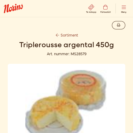
Ta kölapp
Förbeställ
Meny
Sortiment
Triplerousse argental 450g
Art. nummer:
MS28579