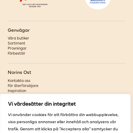
Genvägar
Våra butiker
Sortiment
Provningar
Förbeställ
Norins Ost
Kontakta oss
För återförsäljare
Inspiration
Om oss
Vi värdesätter din integritet
Följ oss
Vi använder cookies för att förbättra din webbupplevelse,
visa personliga annonser eller innehåll och analysera vår
Facebook
Instagram
trafik. Genom att klicka på "Acceptera alla" samtycker du
Pinterest