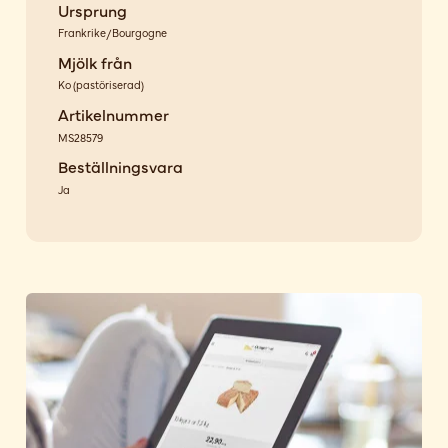
Ursprung
Frankrike/Bourgogne
Mjölk från
Ko
(
pastöriserad
)
Artikelnummer
MS28579
Beställningsvara
Ja