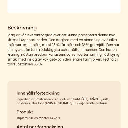
Beskrivning
Idag är vår leverantör glad över att kunna presentera denna nya
kittost i Argental-serien. Den är gjord med en blandning av 3 olika
mjölksorter, komjölk, minst 15 % fårmjölk och 12 % getmjölk. Den har
en mycket fin tunn rödaktig yta och smälter i munnen. Den har en
krämig, nästan bredbar konsistens och en oefterhärmlig, lätt syrlig
smak, med inslag av ko-, get- och den lenare fårmjölken. Fetthalt i
torrsubstansen 55 %
Innehållsförteckning
Ingredienser: Pastöriserad ko- get- och fårMJÖLK, GRÄDDE, salt,
bakteriekultur, löpe (ANIMALISK, KALV), E160(ii) annatto norbixin
Produkt
Triplerousse d'Argental 1,4 kg*1
Antal per förpackning