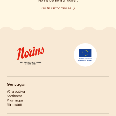
Norins Ost hem till dörren.
Gå till Ostogram.se
Genvägar
Våra butiker
Sortiment
Provningar
Förbeställ