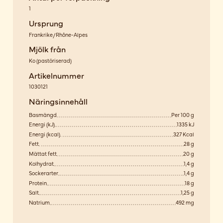
1
Ursprung
Frankrike/Rhône-Alpes
Mjölk från
Ko
(
pastöriserad
)
Artikelnummer
1030121
Näringsinnehåll
Basmängd
Per 100 g
Energi (kJ)
1335 kJ
Energi (kcal)
327 Kcal
Fett
28 g
Mättat fett
20 g
Kolhydrat
1,4 g
Sockerarter
1,4 g
Protein
18 g
Salt
1,25 g
Natrium
492 mg