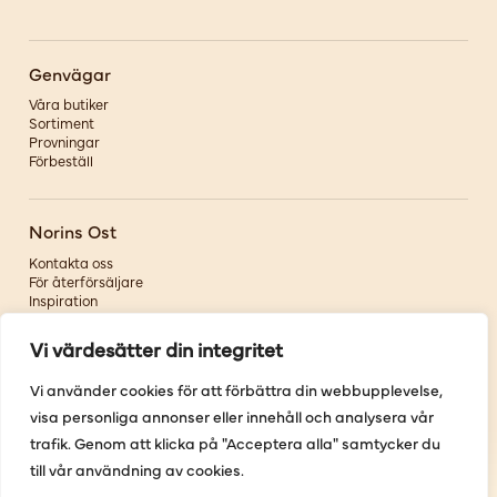
Genvägar
Våra butiker
Sortiment
Provningar
Förbeställ
Norins Ost
Kontakta oss
För återförsäljare
Inspiration
Om oss
Vi värdesätter din integritet
Följ oss
Vi använder cookies för att förbättra din webbupplevelse,
visa personliga annonser eller innehåll och analysera vår
Facebook
Instagram
trafik. Genom att klicka på "Acceptera alla" samtycker du
Pinterest
till vår användning av cookies.
Youtube