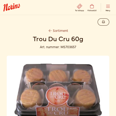
Ta kölapp
Förbeställ
Meny
Sortiment
Trou Du Cru 60g
Art. nummer:
MS703657