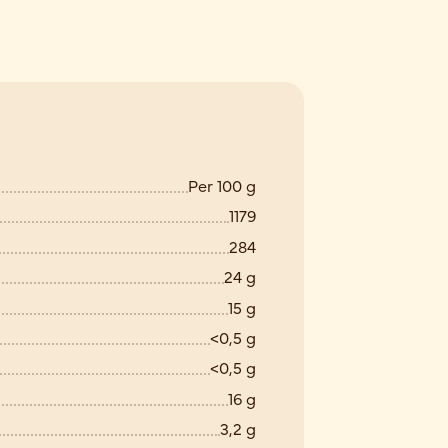
Per 100 g
1179
284
24 g
15 g
<0,5 g
<0,5 g
16 g
3,2 g