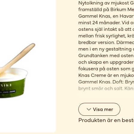
Nytolkning av mjukost 
framställd på Birkum Mej
Gammel Knas, en Havarti
minst 24 månader. Vid o
ostens själ intakt så a
mellan frisk syrlighet, k
bredbar version. Därme
men i en ny gestaltning
Grundtanken med osten:
och skapa en uppgrader
fokusera på osten som
Knas Creme är en mjukos
Gammel Knas. Doft: Bry
brynt smör och salt. Käns
Visa
mer
Produkten är en best