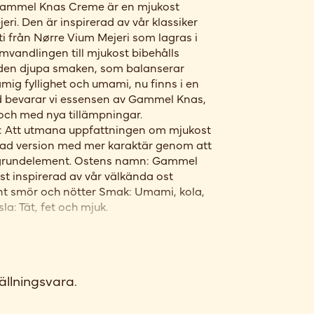
Gammel Knas Creme är en mjukost
eri. Den är inspirerad av vår klassiker
 från Nørre Vium Mejeri som lagras i
mvandlingen till mjukost bibehålls
tt den djupa smaken, som balanserar
rämig fyllighet och umami, nu finns i en
d bevarar vi essensen av Gammel Knas,
 och med nya tillämpningar.
 Att utmana uppfattningen om mjukost
ad version med mer karaktär genom att
 grundelement. Ostens namn: Gammel
t inspirerad av vår välkända ost
nt smör och nötter Smak: Umami, kola,
la: Tät, fet och mjuk.
ällningsvara.