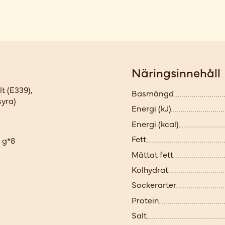
Näringsinnehåll
t (E339),
Basmängd
syra)
Energi (kJ)
Energi (kcal)
Fett
 g*8
Mättat fett
Kolhydrat
Sockerarter
Protein
Salt