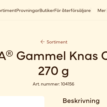
rtiment
Provningar
Butiker
För återförsäljare
Mer
Sortiment
A® Gammel Knas 
270 g
Art. nummer:
104156
Beskrivning