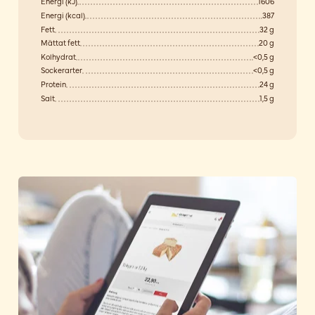
Energi (kJ)
1606
Energi (kcal)
387
Fett
32 g
Mättat fett
20 g
Kolhydrat
<0,5 g
Sockerarter
<0,5 g
Protein
24 g
Salt
1,5 g