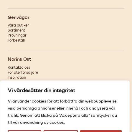
Genvägar
Våra butiker
Sortiment
Provningar
Förbeställ
Norins Ost
Kontakta oss
För återförsäljare
Inspiration
Om oss
Vi värdesätter din integritet
Följ oss
Vi använder cookies för att förbättra din webbupplevelse,
visa personliga annonser eller innehåll och analysera vår
Facebook
Instagram
trafik. Genom att klicka på "Acceptera alla" samtycker du
Pinterest
till vår användning av cookies.
Youtube