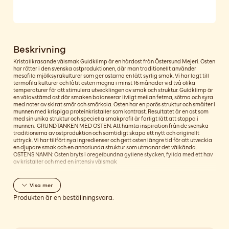
Beskrivning
Kristallkrasande välsmak Guldklimp är en hårdost från Östersund Mejeri. Osten
har rötter i den svenska ostproduktionen, där man traditionellt använder
mesofila mjölksyrakulturer som ger ostarna en lätt syrlig smak. Vi har lagt till
termofila kulturer och låtit osten mogna i minst 16 månader vid två olika
temperaturer för att stimulera utvecklingen av smak och struktur. Guldklimp är
en välavstämd ost där smaken balanserar livligt mellan fetma, sötma och syra
med noter av skirat smör och smörkola. Osten har en porös struktur och smälter i
munnen med krispiga proteinkristaller som kontrast. Resultatet är en ost som
med sin unika struktur och speciella smakprofil är farligt lätt att stoppa i
munnen. GRUNDTANKEN MED OSTEN: Att hämta inspiration från de svenska
traditionerna av ostproduktion och samtidigt skapa ett nytt och originellt
uttryck. Vi har tillfört nya ingredienser och gett osten längre tid för att utveckla
en djupare smak och en annorlunda struktur som utmanar det välkända.
OSTENS NAMN: Osten bryts i oregelbundna gyllene stycken, fyllda med ett hav
av kristaller och med en intensiv välsmak
Visa
mer
Produkten är en beställningsvara.