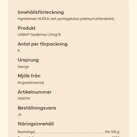
Innehållsförteckning
Ingredienser: MJÖLK, salt, syrningskultur, ystenzym (mikrobiellt).
Produkt
UNIKA® Guldklimp 1,10 kg*8
Antal per förpackning
8
Ursprung
Sverige
Mjölk från
Ko
(
pastöriserad
)
Artikelnummer
1050714
Beställningsvara
Ja
Näringsinnehåll
Basmängd
Per 100 g