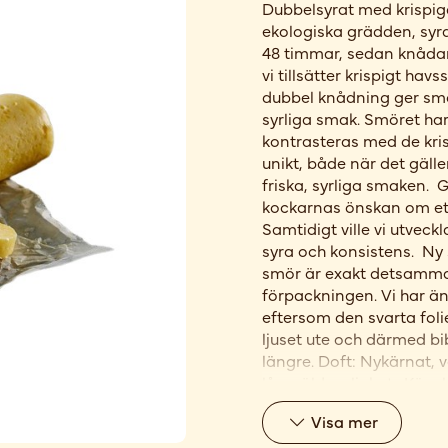
Dubbelsyrat med krispiga 
ekologiska grädden, syra
48 timmar, sedan knådar
vi tillsätter krispigt ha
dubbel knådning ger smör
syrliga smak. Smöret ha
kontrasteras med de kris
unikt, både när det gälle
friska, syrliga smaken.
kockarnas önskan om et
Samtidigt ville vi utveck
syra och konsistens. Ny 
smör är exakt detsamma 
förpackningen. Vi har änd
eftersom den svarta foli
ljuset ute och därmed b
längre. Doft: Nykärnat, v
lågmäld syrlighet. Känsl
spröda saltkristaller.
Visa
mer