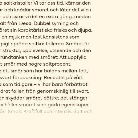
saltkristaller Vi tar oss tid, kärnar den
r och knådar smöret och låter det vila i
 och syrar vi det en extra gång, medan
vssalt från Læsø. Dubbel syrning och
et sin karaktäristiska friska och djupa,
r en mjuk men fast konsistens som
pigt spröda saltkristallerna. Smöret är
r struktur, upplevelse, utseende och den
 Grundtanken med smöret: Att uppfylla
t smör med högre saltprocent.
la ett smör som har balans mellan fett,
svart förpackning: Receptet på vårt
som tidigare – vi har bara förbättrat
rat folien från genomskinlig till svart,
en skyddar smöret bättre; det stänger
ibehåller smöret sina goda egenskaper
år. Smak: Kraftfull och intensiv. Salt och
a: Fast, mjuk konsistens med krispigt