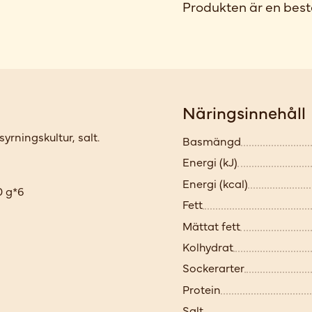
Produkten är en best
Näringsinnehåll
rningskultur, salt.
Basmängd
Energi (kJ)
Energi (kcal)
0 g*6
Fett
Mättat fett
Kolhydrat
Sockerarter
Protein
Salt