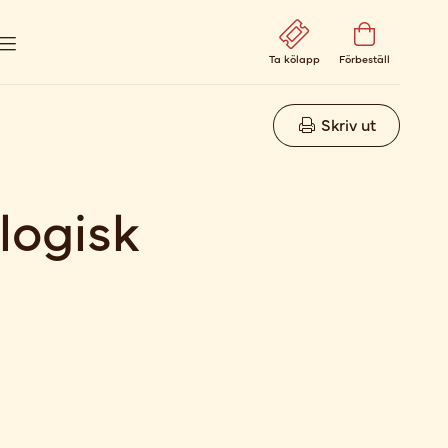
Ta kölapp
Förbeställ
Skriv ut
logisk