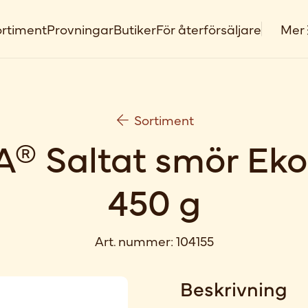
rtiment
Provningar
Butiker
För återförsäljare
Mer
Sortiment
® Saltat smör Eko
450 g
Art. nummer:
104155
Beskrivning