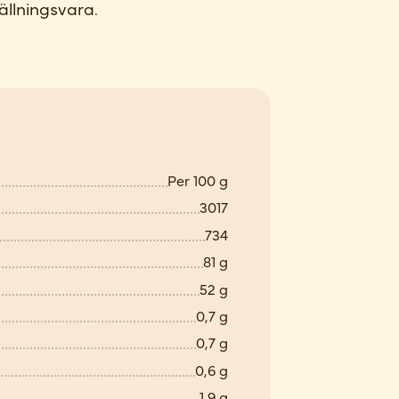
ällningsvara.
Per 100 g
3017
734
81 g
52 g
0,7 g
0,7 g
0,6 g
1,9 g