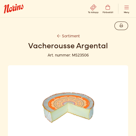
Ta kölapp
Förbeställ
Meny
Sortiment
Vacherousse Argental
Art. nummer:
MS23506