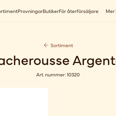
rtiment
Provningar
Butiker
För återförsäljare
Mer
Sortiment
acherousse Argent
Art. nummer:
10320