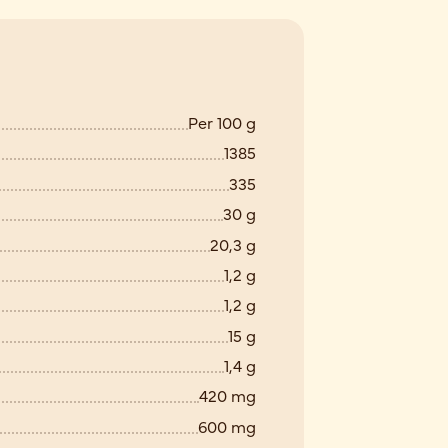
Per 100 g
1385
335
30 g
20,3 g
1,2 g
1,2 g
15 g
1,4 g
420 mg
600 mg