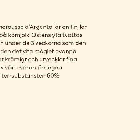
rousse d'Argental är en fin, len
på komjölk. Ostens yta tvättas
och under de 3 veckorna som den
 den det vita möglet ovanpå.
 krämigt och utvecklar fina
v vår leverantörs egna
 i torrsubstansten 60%