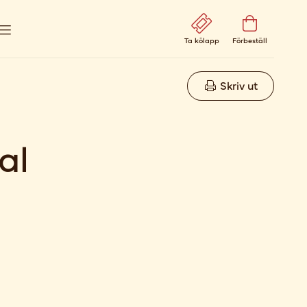
Ta kölapp
Förbeställ
Skriv ut
al