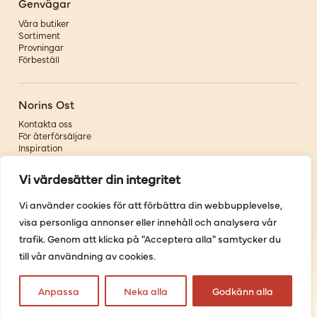
Genvägar
Våra butiker
Sortiment
Provningar
Förbeställ
Norins Ost
Kontakta oss
För återförsäljare
Inspiration
Om oss
Vi värdesätter din integritet
Följ oss
Vi använder cookies för att förbättra din webbupplevelse,
visa personliga annonser eller innehåll och analysera vår
Facebook
Instagram
trafik. Genom att klicka på "Acceptera alla" samtycker du
Pinterest
till vår användning av cookies.
Youtube
Anpassa
Neka alla
Godkänn alla