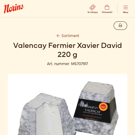
Ta kölapp
Förbeställ
Meny
Sortiment
Valencay Fermier Xavier David
220 g
Art. nummer:
MS707917