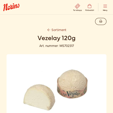
Ta kölapp
Förbeställ
Meny
Sortiment
Vezelay 120g
Art. nummer:
MS702317