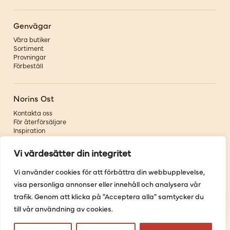
Genvägar
Våra butiker
Sortiment
Provningar
Förbeställ
Norins Ost
Kontakta oss
För återförsäljare
Inspiration
Om oss
Vi värdesätter din integritet
Följ oss
Vi använder cookies för att förbättra din webbupplevelse,
visa personliga annonser eller innehåll och analysera vår
Facebook
Instagram
trafik. Genom att klicka på "Acceptera alla" samtycker du
Pinterest
till vår användning av cookies.
Youtube