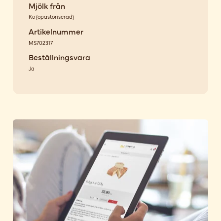
Mjölk från
Ko
(
opastöriserad
)
Artikelnummer
MS702317
Beställningsvara
Ja