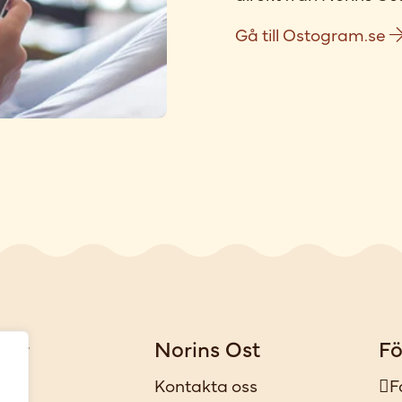
Gå till Ostogram.se
gar
Norins Ost
Fö
iker
Kontakta oss
F