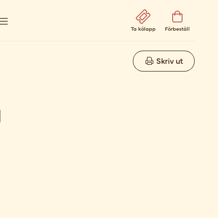
Ta kölapp
Förbeställ
Skriv ut
g