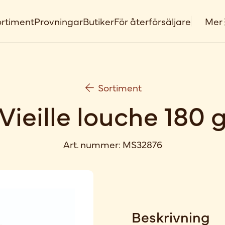
rtiment
Provningar
Butiker
För återförsäljare
Mer
Sortiment
Vieille louche 180 
Art. nummer:
MS32876
Beskrivning