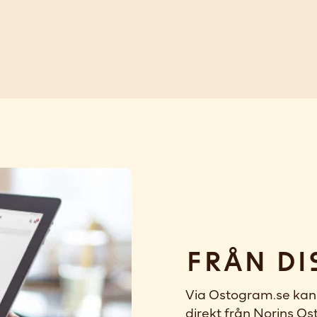
Från di
Via Ostogram.se kan 
direkt från Norins Ost