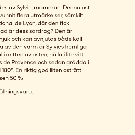
ades av Sylvie, mamman. Denna ost
 vunnit flera utmärkelser, särskilt
ional de Lyon, där den fick
ad är dess särdrag? Den är
juk och kan avnjutas både kall
ta av den varm är Sylvies hemliga
i mitten av osten, hälla i lite vitt
bes de Provence och sedan grädda i
180°. En riktig god lilten osträtt.
nsen 50 %
ällningsvara.