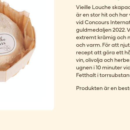
Vieille Louche skap
är en stor hit och har
vid Concours Internat
guldmedaljen 2022. V
extremt krämig och m
och varm. För att nju
recept att göra ett hål 
vin, olivolja och her
ugnen i 10 minuter vid 
Fetthalt i torrsubsta
Produkten är en best