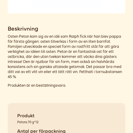
Beskrivning
Osten Peton kom sig av en idé som Ralph fick när han blev pappa
för första gången: osten tillverkas i form av en liten barnfot.
Familjen utvecklade en speciell form av rostfritt stål för att göra
verklighet av idéen till osten. Peton är en fantastisk ost för ett
ostbricka, där den utan tvekan kommer att väcka dina gästers
intresse! Den är njutbar för sin form, men också sin halvhårda
konsistens och sin ganska uttalade getsmak. Det passar bra med
ditt val av ett vitt vin eller ett lätt rött vin. Fetthalt i torrsubstansen
45 %
Produkten är en beställningsvara.
Produkt
Petons 70 g*12
Antal per förpackning