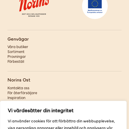
Genvägar
Våra butiker
Sortiment
Provningar
Förbeställ
Norins Ost
Kontakta oss
För återförsäljare
Inspiration
Om oss
Vi värdesätter din integritet
Följ oss
Vi använder cookies för att förbättra din webbupplevelse,
visa personliga annonser eller innehåll och analysera vår
Facebook