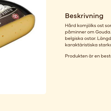
Beskrivning
Hård komjölks ost so
påminner om Gouda. E
belgiska ostar. Läng
karaktäristiska star
Produkten är en best