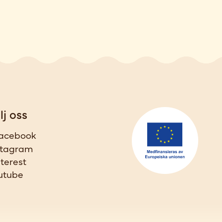
lj oss
acebook
stagram
nterest
utube