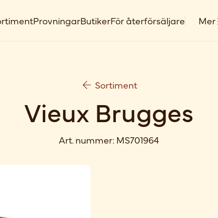
rtiment
Provningar
Butiker
För återförsäljare
Mer
Sortiment
Vieux Brugges
Art. nummer:
MS701964