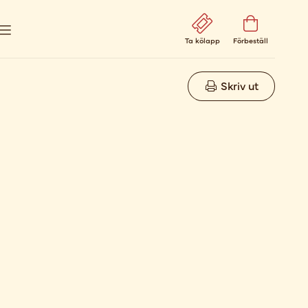
Ta kölapp
Förbeställ
Skriv ut