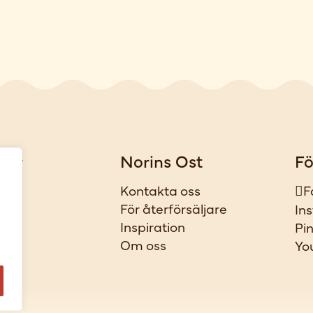
gar
Norins Ost
Fö
iker
Kontakta oss
F
t
För återförsäljare
In
ar
Inspiration
Pi
l
Om oss
Yo