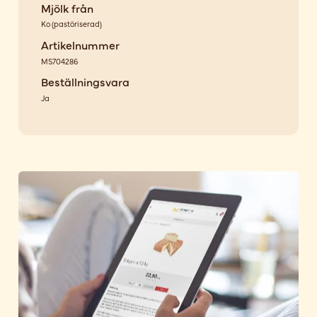
Mjölk från
Ko
(
pastöriserad
)
Artikelnummer
MS704286
Beställningsvara
Ja