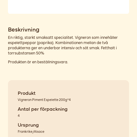
Beskrivning
En riktig, starkt smaksatt specialitet. Vigneron som innehåller
espelettpeppar (paprika). Kombinationen mellan de två
produkterna ger en underbar intensiv och söt smak. Fetthalt i
torrsubstansen 50%
Produkten är en beställningsvara.
Produkt
Vigneron Piment Espelette 200g*4
Antal per förpackning
4
Ursprung
Frankrike/Alsace