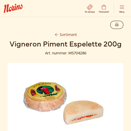
Ta kölapp
Förbeställ
Meny
Sortiment
Vigneron Piment Espelette 200g
Art. nummer:
MS704286