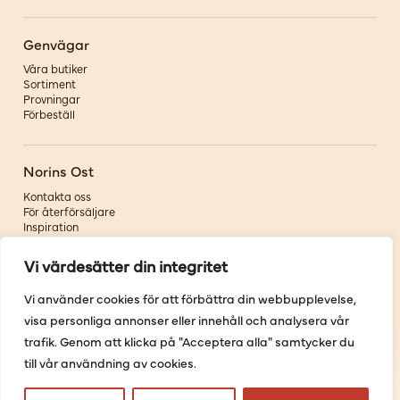
Genvägar
Våra butiker
Sortiment
Provningar
Förbeställ
Norins Ost
Kontakta oss
För återförsäljare
Inspiration
Om oss
Vi värdesätter din integritet
Följ oss
Vi använder cookies för att förbättra din webbupplevelse,
visa personliga annonser eller innehåll och analysera vår
Facebook
Instagram
trafik. Genom att klicka på "Acceptera alla" samtycker du
Pinterest
till vår användning av cookies.
Youtube