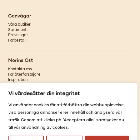
Genvägar
Våra butiker
Sortiment
Provningar
Förbeställ
Norins Ost
Kontakta oss
För återförsäljare
Inspiration
Om oss
Vi värdesätter din integritet
Följ oss
Vi använder cookies för att förbättra din webbupplevelse,
visa personliga annonser eller innehåll och analysera vår
Facebook
Instagram
trafik. Genom att klicka på "Acceptera alla" samtycker du
Pinterest
till vår användning av cookies.
Youtube