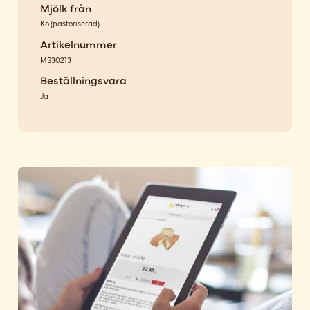
Mjölk från
Ko
(
pastöriserad
)
Artikelnummer
MS30213
Beställningsvara
Ja