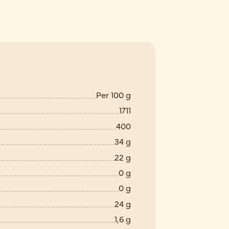
Per 100 g
1711
400
34 g
22 g
0 g
0 g
24 g
1,6 g