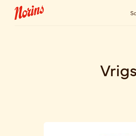
So
Vrig