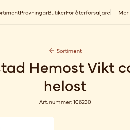
rtiment
Provningar
Butiker
För återförsäljare
Mer
Sortiment
stad Hemost Vikt ca
helost
Art. nummer:
106230