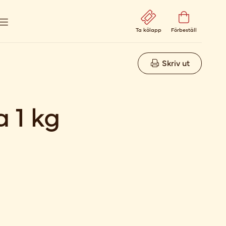
Ta kölapp
Förbeställ
Skriv ut
 1 kg