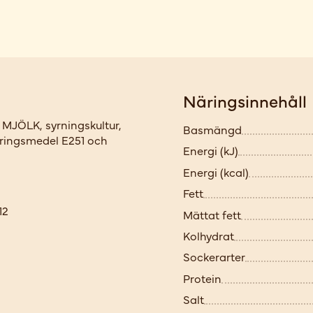
Näringsinnehåll
 MJÖLK, syrningskultur,
Basmängd
veringsmedel E251 och
Energi (kJ)
Energi (kcal)
Fett
12
Mättat fett
Kolhydrat
Sockerarter
Protein
Salt