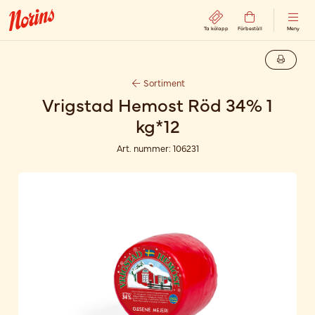
Ta kölapp
Förbeställ
Meny
Sortiment
Vrigstad Hemost Röd 34% 1
kg*12
Art. nummer:
106231