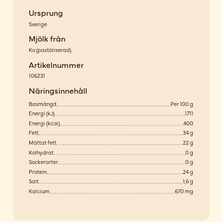
Ursprung
Sverige
Mjölk från
Ko
(
pastöriserad
)
Artikelnummer
106231
Näringsinnehåll
Basmängd
Per 100 g
Energi (kJ)
1711
Energi (kcal)
400
Fett
34 g
Mättat fett
22 g
Kolhydrat
0 g
Sockerarter
0 g
Protein
24 g
Salt
1,6 g
Kalcium
670 mg