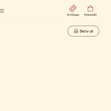
Ta kölapp
Förbeställ
Skriv ut