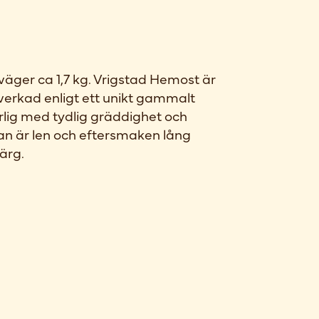
väger ca 1,7 kg. Vrigstad Hemost är
lverkad enligt ett unikt gammalt
rlig med tydlig gräddighet och
lan är len och eftersmaken lång
färg.