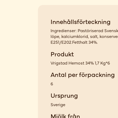
Innehållsförteckning
Ingredienser: Pastöriserad Svens
löpe, kalciumklorid, salt, konser
E251/E202.Fetthalt 34%.
Produkt
Vrigstad Hemost 34% 1,7 Kg*6
Antal per förpackning
6
Ursprung
Sverige
Mjölk från