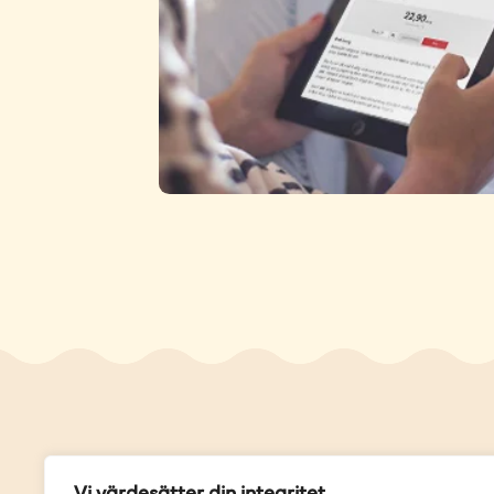
Genvä
Vi värdesätter din integritet