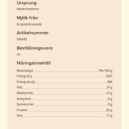
Ursprung
Nederländerna
Mjölk från
Ko
(
pastöriserad
)
Artikelnummer
106343
Beställningsvara
Ja
Näringsinnehåll
Basmängd
Per 100 g
Energi (kJ)
1507
Energi (kcal)
364
Fett
31 g
Mättat fett
21 g
Kolhydrat
0 g
Sockerarter
0 g
Protein
22 g
Salt
1,7 g