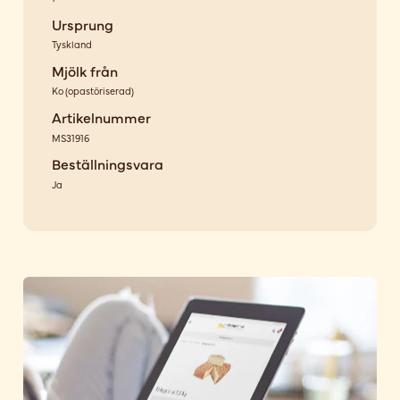
Ursprung
Tyskland
Mjölk från
Ko
(
opastöriserad
)
Artikelnummer
MS31916
Beställningsvara
Ja