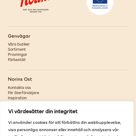
Genvägar
Våra butiker
Sortiment
Provningar
Förbeställ
Norins Ost
Kontakta oss
För återförsäljare
Inspiration
Om oss
Vi värdesätter din integritet
Följ oss
Vi använder cookies för att förbättra din webbupplevelse,
visa personliga annonser eller innehåll och analysera vår
Facebook
Instagram