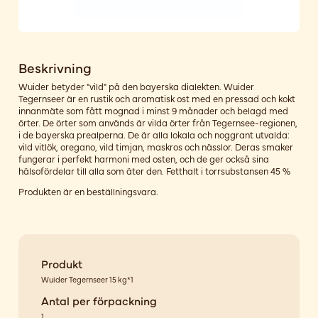
Beskrivning
Wuider betyder "vild" på den bayerska dialekten. Wuider
Tegernseer är en rustik och aromatisk ost med en pressad och kokt
innanmäte som fått mognad i minst 9 månader och belagd med
örter. De örter som används är vilda örter från Tegernsee-regionen,
i de bayerska prealperna. De är alla lokala och noggrant utvalda:
vild vitlök, oregano, vild timjan, maskros och nässlor. Deras smaker
fungerar i perfekt harmoni med osten, och de ger också sina
hälsofördelar till alla som äter den. Fetthalt i torrsubstansen 45 %
Produkten är en beställningsvara.
Produkt
Wuider Tegernseer 15 kg*1
Antal per förpackning
1