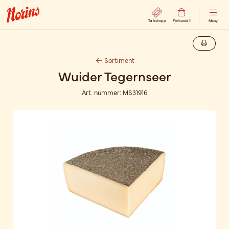
Ta kölapp
Förbeställ
Meny
Sortiment
Wuider Tegernseer
Art. nummer:
MS31916