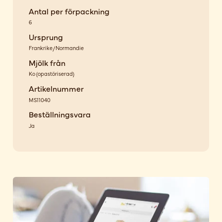
Antal per förpackning
6
Ursprung
Frankrike/Normandie
Mjölk från
Ko
(
opastöriserad
)
Artikelnummer
MS11040
Beställningsvara
Ja