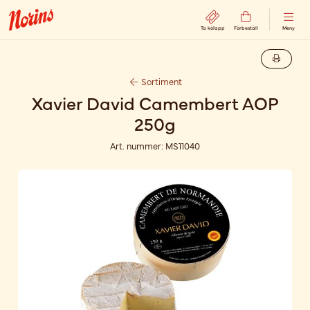
Ta kölapp
Förbeställ
Meny
Sortiment
Xavier David Camembert AOP
250g
Art. nummer:
MS11040