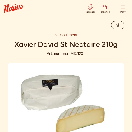
Ta kölapp
Förbeställ
Meny
Sortiment
Xavier David St Nectaire 210g
Art. nummer:
MS712311