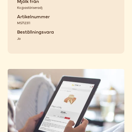
Mjölk från
Ko
(
pastöriserad
)
Artikelnummer
MS712311
Beställningsvara
Ja