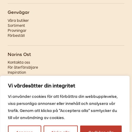
Genvägar
Våra butiker
Sortiment
Provningar
Förbeställ
Norins Ost
Kontakta oss
För återförsäljare
Inspiration
Om oss
Vi värdesätter din integritet
Följ oss
Vi använder cookies för att förbättra din webbupplevelse,
visa personliga annonser eller innehåll och analysera vår
Facebook
Instagram
trafik. Genom att klicka på "Acceptera alla" samtycker du
Pinterest
till vår användning av cookies.
Youtube