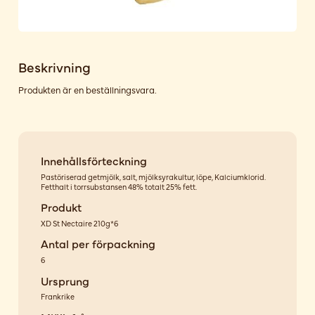
Beskrivning
Produkten är en beställningsvara.
Innehållsförteckning
Pastöriserad getmjölk, salt, mjölksyrakultur, löpe, Kalciumklorid.
Fetthalt i torrsubstansen 48% totalt 25% fett.
Produkt
XD St Nectaire 210g*6
Antal per förpackning
6
Ursprung
Frankrike