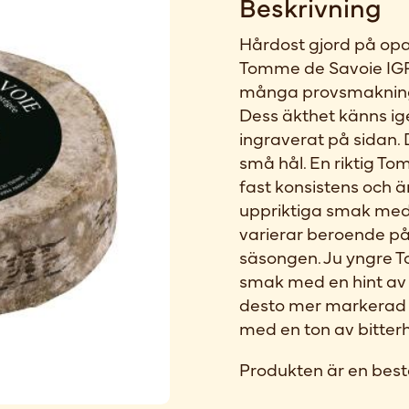
Beskrivning
Hårdost gjord på opa
Tomme de Savoie IGP 
många provsmakning
Dess äkthet känns ig
ingraverat på sidan. D
små hål. En riktig T
fast konsistens och är
uppriktiga smak med 
varierar beroende på
säsongen. Ju yngre 
smak med en hint av 
desto mer markerad sm
med en ton av bitterh
Produkten är en best