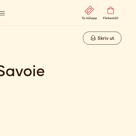
Ta kölapp
Förbeställ
Skriv ut
Savoie