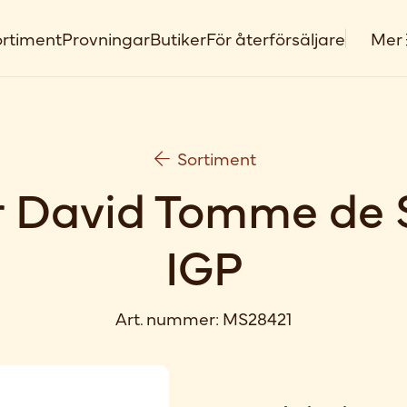
rtiment
Provningar
Butiker
För återförsäljare
Mer
Sortiment
r David Tomme de 
IGP
Art. nummer:
MS28421