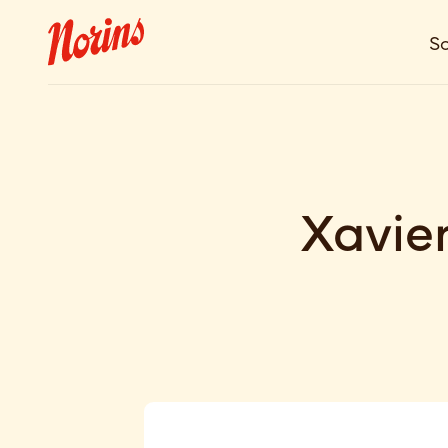
So
Xavie