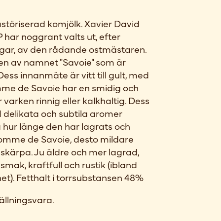
störiserad komjölk. Xavier David
har noggrant valts ut, efter
ar, av den rådande ostmästaren.
en av namnet "Savoie" som är
ess innanmäte är vitt till gult, med
omme de Savoie har en smidig och
 varken rinnig eller kalkhaltig. Dess
delikata och subtila aromer
 hur länge den har lagrats och
Tomme de Savoie, desto mildare
skärpa. Ju äldre och mer lagrad,
ak, kraftfull och rustik (ibland
et). Fetthalt i torrsubstansen 48%
ällningsvara.