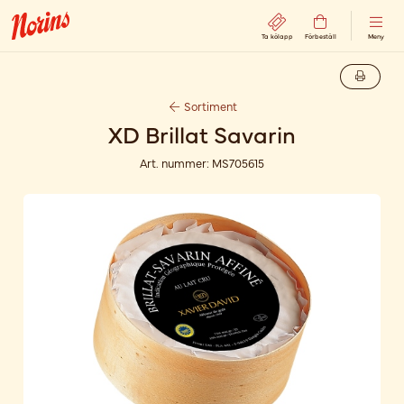
Ta kölapp
Förbeställ
Meny
Sortiment
XD Brillat Savarin
Art. nummer:
MS705615