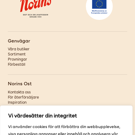
Genvägar
Våra butiker
Sortiment
Provningar
Förbeställ
Norins Ost
Kontakta oss
För återförsäljare
Inspiration
Om oss
Vi värdesätter din integritet
Följ oss
Vi använder cookies för att förbättra din webbupplevelse,
visa personliga annonser eller innehåll och analysera vår
Facebook