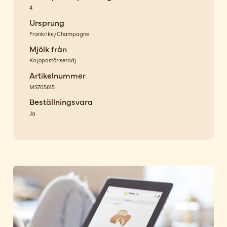
4
Ursprung
Frankrike/Champagne
Mjölk från
Ko
(
opastöriserad
)
Artikelnummer
MS705615
Beställningsvara
Ja