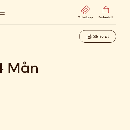
Ta kölapp
Förbeställ
Skriv ut
4 Mån