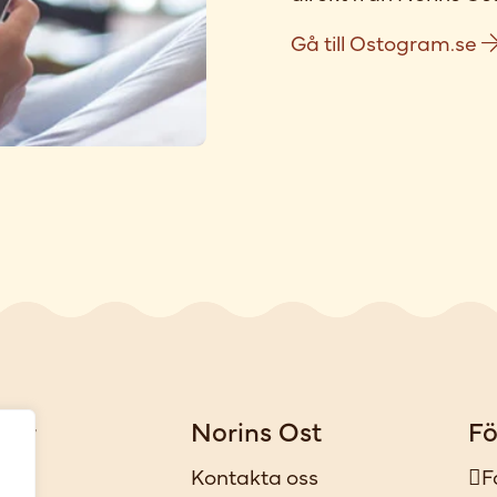
Gå till Ostogram.se
gar
Norins Ost
Fö
iker
Kontakta oss
F