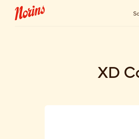
So
XD C