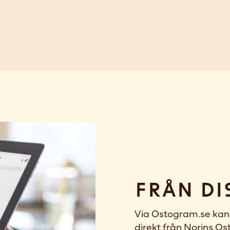
Från di
Via Ostogram.se kan 
direkt från Norins Ost