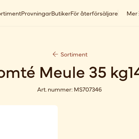
rtiment
Provningar
Butiker
För återförsäljare
Mer
Sortiment
omté Meule 35 kg1
Art. nummer:
MS707346