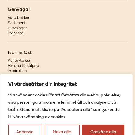
Genvägar
Våra butiker
Sortiment
Provningar
Förbeställ
Norins Ost
Kontakta oss
För återförsäljare
Inspiration
Om oss
Vi värdesätter din integritet
Följ oss
Vi använder cookies för att förbättra din webbupplevelse,
visa personliga annonser eller innehåll och analysera vår
Facebook
Instagram
trafik. Genom att klicka på "Acceptera alla" samtycker du
Pinterest
till vår användning av cookies.
Youtube
Anpassa
Neka alla
Godkänn alla