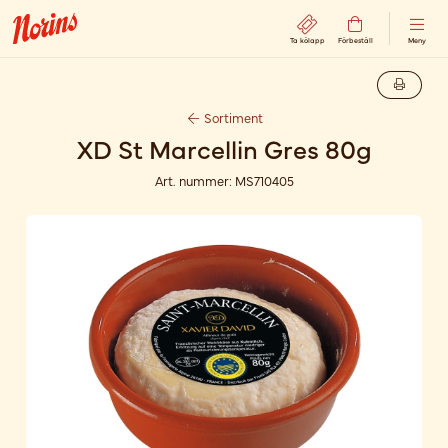
Ta kölapp
Förbeställ
Meny
Sortiment
XD St Marcellin Gres 80g
Art. nummer:
MS710405