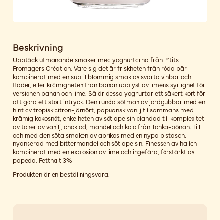
Beskrivning
Upptäck utmanande smaker med yoghurtarna från P'tits
Fromagers Création. Vare sig det är friskheten från röda bär
kombinerat med en subtil blommig smak av svarta vinbär och
fläder, eller krämigheten från banan upplyst av limens syrlighet för
versionen banan och lime. Så är dessa yoghurtar ett säkert kort för
att göra ett stort intryck. Den runda sötman av jordgubbar med en
hint av tropisk citron-järnört, papuansk vanilj tillsammans med
krämig kokosnöt, enkelheten av söt apelsin blandad till komplexitet
av toner av vanilj, choklad, mandel och kola från Tonka-bönan. Till
och med den söta smaken av aprikos med en nypa pistasch,
nyanserad med bittermandel och söt apelsin. Finessen av hallon
kombinerat med en explosion av lime och ingefära, förstärkt av
papeda. Fetthalt 3%
Produkten är en beställningsvara.