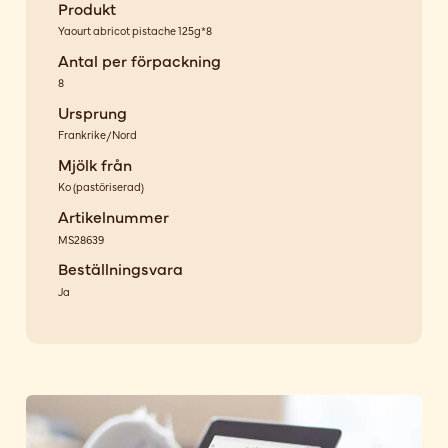
Produkt
Yaourt abricot pistache 125g*8
Antal per förpackning
8
Ursprung
Frankrike/Nord
Mjölk från
Ko
(
pastöriserad
)
Artikelnummer
MS28639
Beställningsvara
Ja