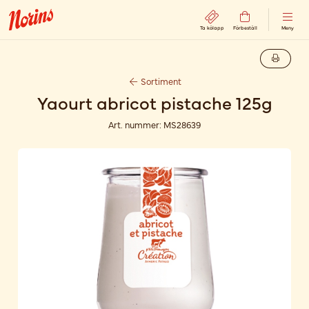
Ta kölapp
Förbeställ
Meny
Sortiment
Yaourt abricot pistache 125g
Art. nummer:
MS28639