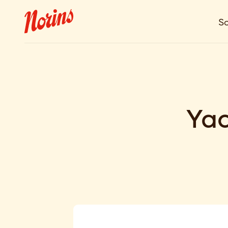
So
Yao