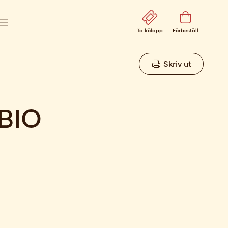
Ta kölapp
Förbeställ
Skriv ut
 BIO