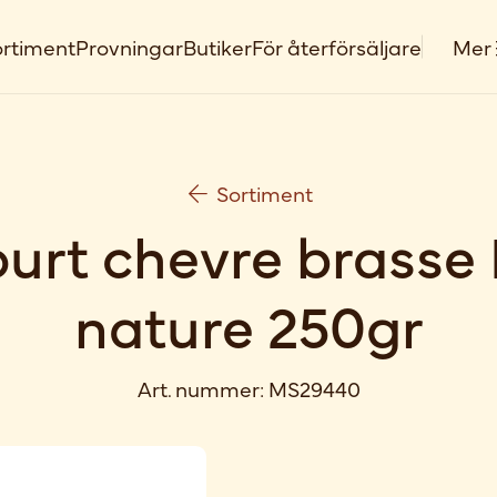
rtiment
Provningar
Butiker
För återförsäljare
Mer
Sortiment
urt chevre brasse
nature 250gr
Art. nummer:
MS29440