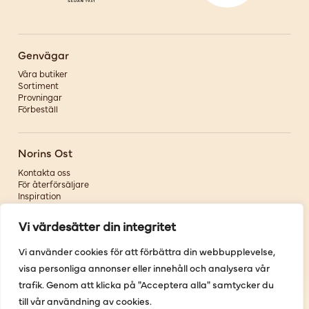
Genvägar
Våra butiker
Sortiment
Provningar
Förbeställ
Norins Ost
Kontakta oss
För återförsäljare
Inspiration
Om oss
Vi värdesätter din integritet
Följ oss
Vi använder cookies för att förbättra din webbupplevelse,
visa personliga annonser eller innehåll och analysera vår
Facebook
Instagram
trafik. Genom att klicka på "Acceptera alla" samtycker du
Pinterest
till vår användning av cookies.
Youtube