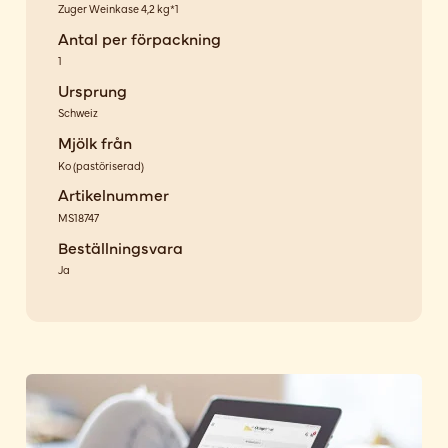
Zuger Weinkase 4,2 kg*1
Antal per förpackning
1
Ursprung
Schweiz
Mjölk från
Ko
(
pastöriserad
)
Artikelnummer
MS18747
Beställningsvara
Ja