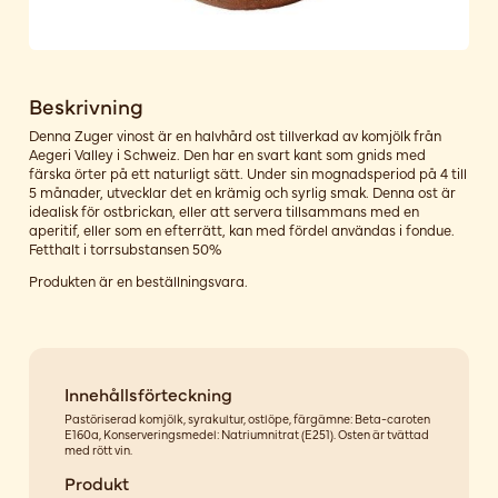
Beskrivning
Denna Zuger vinost är en halvhård ost tillverkad av komjölk från
Aegeri Valley i Schweiz. Den har en svart kant som gnids med
färska örter på ett naturligt sätt. Under sin mognadsperiod på 4 till
5 månader, utvecklar det en krämig och syrlig smak. Denna ost är
idealisk för ostbrickan, eller att servera tillsammans med en
aperitif, eller som en efterrätt, kan med fördel användas i fondue.
Fetthalt i torrsubstansen 50%
Produkten är en beställningsvara.
Innehållsförteckning
Pastöriserad komjölk, syrakultur, ostlöpe, färgämne: Beta-caroten
E160a, Konserveringsmedel: Natriumnitrat (E251). Osten är tvättad
med rött vin.
Produkt